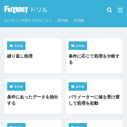
カテゴリー
はじめてご利用する方はこちら
基本編
活用編
タグ
CSV
CSVインポート/エクスポート
Excel
基本編
基本編
Excelからテーブルを作成
Forguncy Server
繰り返し処理
条件に応じて処理を分岐す
GoogleMap
Odata
PDF
SmoothPrint
る
UI部品
アイコン
アプリケーションの発行
インラインフレームタブ
インラインフレームタブにページを表示
カスタムセル
基本編
基本編
クエリー
クエリー条件
クラウドストレージ
条件にあったデータを抽出
パラメーターに値を受け渡
クラウドストレージファイルの取得
する
して処理を起動
クラウドストレージファイルへのアップロード
グラフ
グラフのクリックイベント
コマンド
コマンドの強制終了
コマンドの複製