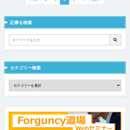
ヘッダー
ボタン
マスターページ
メール送信
メッセージの表示
メニュー
ラジオグループ
記事を検索
ラジオボタン
ラベル
リストビュー
リストビューの操作
リストビュー概要資料
レコードナビゲーション
レポート
レポートのエクスポート
ロードオンデマンド
ログ
並べ替え
予実管理
元号
入力チェック
カテゴリー検索
印刷
和暦
変数の設定
式
数値型セル
数式
数式フィールド
文字種の制限
日付
日付型セル
書式設定
条件付き書式設定
条件分岐
検索
検索ボックス
画像
繰り返し
行の高さ
詳細リストビューとして設定
詳細リストビューの設定
販売目標管理
関数
集計フィールド
始め方