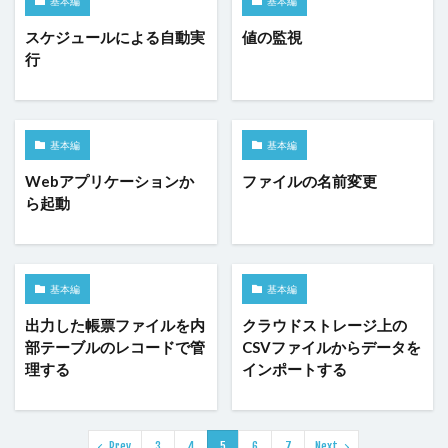
基本編
基本編
コンボボックス
サーバーサイドコマンドの呼び出し
スケジュールによる自動実
値の監視
サーバーサイド処理
スクロール
行
スケジュールタスク
セルの名前定義
セルの書式設定
セルの自動結合
セルの表示/非表示
セルプロパティの設定
チェックボックス
基本編
基本編
チェックボックスグループ
ツールチップ
Webアプリケーションか
ファイルの名前変更
ら起動
データセット
データの入力規則
テーブル
テーブルデータの更新
テーブルの関連付け
テキストファイルからテーブルを作成
テキストボックス
基本編
基本編
トランザクション
ドリルダウン
ハイパーリンク
パラメーター
ピボットテーブル
ビュー
出力した帳票ファイルを内
クラウドストレージ上の
部テーブルのレコードで管
CSVファイルからデータを
ファイル名の変更
ファイル操作
理する
インポートする
フォルダー上のファイル取得
プレースホルダー
ページナビゲーション
ページロード時のコマンド
ページロード時の取得レコード数
ページ遷移
Prev
3
4
5
6
7
Next