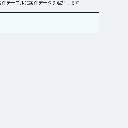
案件テーブルに案件データを追加します。
ブル
キストボックス
ル
ビュー
ページ遷移
刷
和暦
日付型セル
返し
行の高さ
フィールド