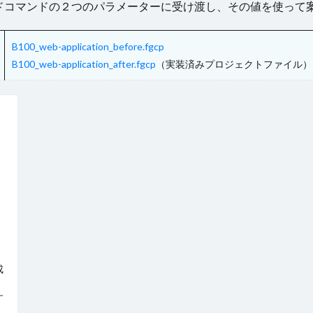
ドコマンドの２つのパラメーターに受け渡し、その値を使って
グループ
ツールチップ
データセット
データの入力規則
テー
更新
テーブルの関連付け
テキストファイルからテーブルを作成
テ
B100_web-application_before.fgcp
ドリルダウン
ハイパーリンク
パラメーター
ピボットテーブ
B100_web-application_after.fgcp
（実装済みプロジェクトファイル）
ファイル操作
フォルダー上のファイル取得
プレースホルダー
ョン
ページロード時のコマンド
ページロード時の取得レコード数
タン
マスターページ
メール送信
メッセージの表示
メニュー
ラジオボタン
ラベル
リストビュー
リストビューの操作
資料
レコードナビゲーション
レポート
レポートのエクスポート
ド
ログ
並べ替え
予実管理
元号
入力チェック
印
式
数値型セル
数式
数式フィールド
文字種の制限
日付
件付き書式設定
条件分岐
検索
検索ボックス
画像
繰り
として設定
詳細リストビューの設定
販売目標管理
関数
集計
成
す
検索