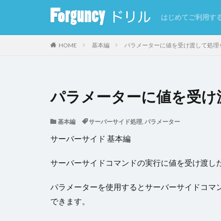
はじめてご利用す
カテゴリー
HOME
基本編
パラメーターに値を受け渡して処理
タグ
パラメーターに値を受け
CSV
CSVイ
基本編
サーバーサイド処理
,
パラメーター
GoogleMap
サーバーサイド 基本編
インラインフレー
クエリー条件
サーバーサイドコマンドの実行に値を受け渡し
クラウドストレー
コマンドの強制終
パラメーターを使用するとサーバーサイドコマ
サーバーサイド処
できます。
セルの自動結合