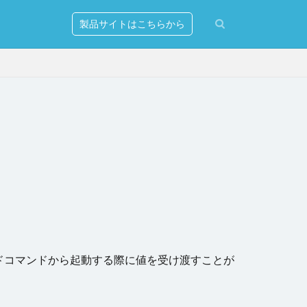
製品サイトはこちらから
erver
ションの発行
リー
マンド
出し
ドコマンドから起動する際に値を受け渡すことが
式設定