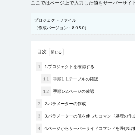
ここではページ上で入力した値をサーバーサイ
チェックボックス
テーブルデータの
プロジェクトファイル
トランザクション
（作成バージョン：8.0.5.0）
ファイル名の変更
ページナビゲーシ
ヘッダー
ボ
目次
ラジオグループ
1
1.プロジェクトを確認する
リストビュー概要
ロードオンデマン
1.1
手順1-1.テーブルの確認
変数の設定
1.2
手順1-2.ページの確認
書式設定
条
2
2.パラメーターの作成
詳細リストビュー
始め方
3
3.パラメーターの値を使ったコマンド処理の作
4
4.ページからサーバーサイドコマンドを呼び出