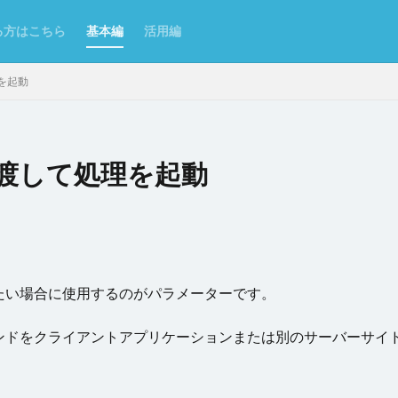
る方はこちら
基本編
活用編
を起動
渡して処理を起動
ンポート/エクスポート
Excel
Excelからテーブルを作成
Forguncy S
Odata
PDF
SmoothPrint
UI部品
アイコン
アプリケー
ムタブ
インラインフレームタブにページを表示
カスタムセル
クエ
クラウドストレージ
クラウドストレージファイルの取得
たい場合に使用するのがパラメーターです。
ジファイルへのアップロード
グラフ
グラフのクリックイベント
コ
了
コマンドの複製
コンボボックス
サーバーサイドコマンドの呼び
ンドをクライアントアプリケーションまたは別のサーバーサイ
理
スクロール
スケジュールタスク
セルの名前定義
セルの書
セルの表示/非表示
セルプロパティの設定
チェックボックス