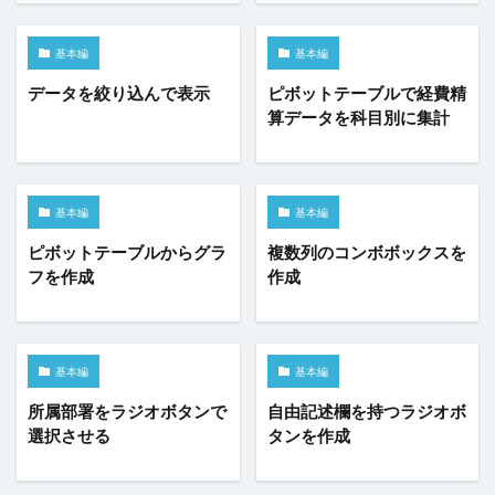
コンボボックス
サーバーサイドコマンドの呼び出し
基本編
基本編
サーバーサイド処理
スクロール
データを絞り込んで表示
スケジュールタスク
セルの名前定義
ピボットテーブルで経費精
算データを科目別に集計
セルの書式設定
セルの自動結合
セルの表示/非表示
セルプロパティの設定
チェックボックス
チェックボックスグループ
ツールチップ
基本編
基本編
データセット
データの入力規則
テーブル
ピボットテーブルからグラ
複数列のコンボボックスを
テーブルデータの更新
テーブルの関連付け
フを作成
作成
テキストファイルからテーブルを作成
テキストボックス
トランザクション
ドリルダウン
ハイパーリンク
パラメーター
ピボットテーブル
ビュー
基本編
基本編
ファイル名の変更
ファイル操作
所属部署をラジオボタンで
自由記述欄を持つラジオボ
フォルダー上のファイル取得
プレースホルダー
選択させる
タンを作成
ページナビゲーション
ページロード時のコマンド
ページロード時の取得レコード数
ページ遷移