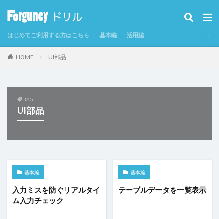
カテゴリー
はじめてご利用する方はこちら
基本編
活用編
タグ
HOME
UI部品
CSV
CSVインポート/エクスポート
Excel
Excelからテーブルを作成
Forguncy Server
GoogleMap
Odata
PDF
SmoothPrint
TAG
UI部品
UI部品
アイコン
アプリケーションの発行
インラインフレームタブ
インラインフレームタブにページを表示
カスタムセル
クエリー
クエリー条件
クラウドストレージ
クラウドストレージファイルの取得
基本編
基本編
クラウドストレージファイルへのアップロード
グラフ
入力ミスを防ぐリアルタイ
テーブルデータを一覧表示
ム入力チェック
グラフのクリックイベント
コマンド
コマンドの強制終了
コマンドの複製