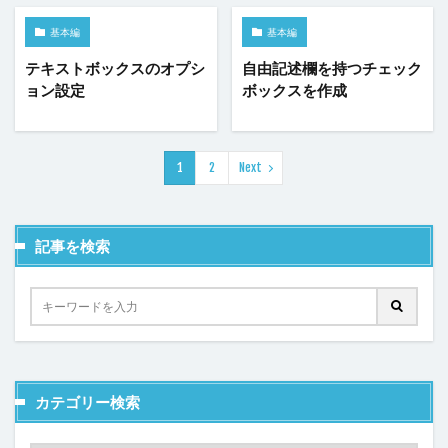
ヘッダー
ボタン
マスターページ
メール送信
基本編
基本編
メッセージの表示
メニュー
ラジオグループ
テキストボックスのオプシ
自由記述欄を持つチェック
ラジオボタン
ラベル
リストビュー
ョン設定
ボックスを作成
リストビューの操作
リストビュー概要資料
レコードナビゲーション
レポート
1
2
Next
レポートのエクスポート
ロードオンデマンド
ログ
並べ替え
予実管理
元号
入力チェック
印刷
和暦
変数の設定
式
数値型セル
記事を検索
数式
数式フィールド
文字種の制限
日付
日付型セル
書式設定
条件付き書式設定
条件分岐
検索
検索ボックス
画像
繰り返し
行の高さ
詳細リストビューとして設定
詳細リストビューの設定
販売目標管理
関数
カテゴリー検索
集計フィールド
始め方