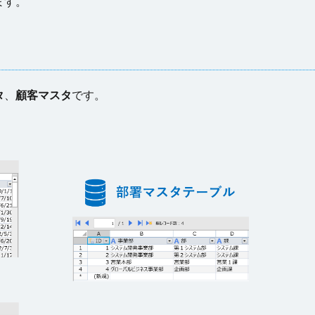
ます。
タ
、
顧客マスタ
です。