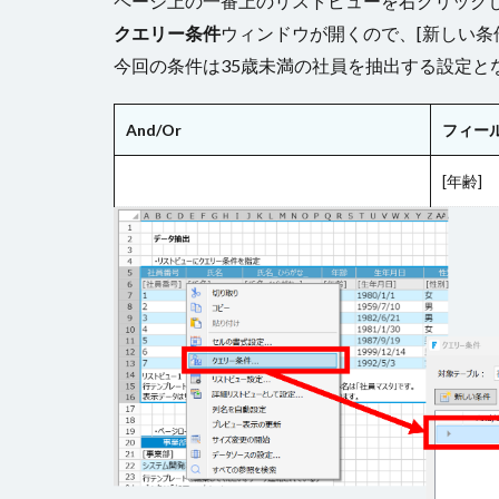
ページ上の一番上のリストビューを右クリックし
クエリー条件
ウィンドウが開くので、[新しい条
今回の条件は35歳未満の社員を抽出する設定と
And/Or
フィー
[年齢]