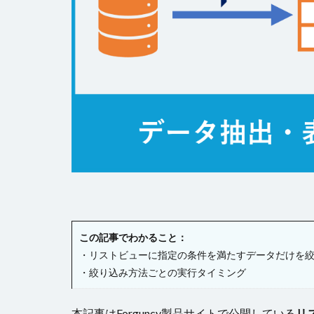
チェックボックス
テーブルデータの
トランザクション
ファイル名の変更
ページナビゲーシ
ヘッダー
ボ
ラジオグループ
リストビュー概要
ロードオンデマン
変数の設定
書式設定
条
この記事でわかること：
詳細リストビュー
・リストビューに指定の条件を満たすデータだけを
始め方
・絞り込み方法ごとの実行タイミング
本記事はForguncy製品サイトで公開している
リ