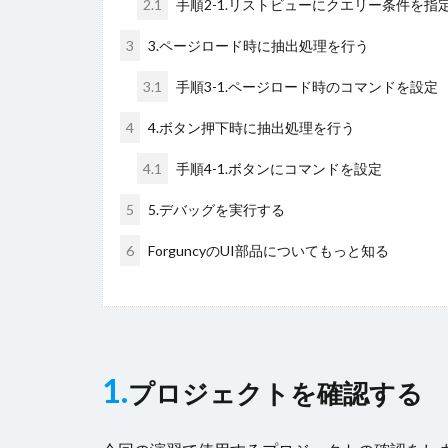
2.1
手順2-1.リストビューにクエリー条件を指
3
3.ページロード時に抽出処理を行う
3.1
手順3-1.ページロード時のコマンドを設定
4
4.ボタン押下時に抽出処理を行う
4.1
手順4-1.ボタンにコマンドを設定
5
5.デバッグを実行する
6
ForguncyのUI部品についてもっと知る
1.
プロジェクトを確認する