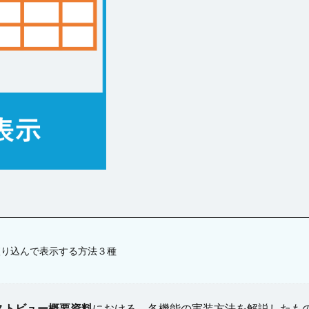
グループ
ツールチップ
データセット
データの入力規則
テー
更新
テーブルの関連付け
テキストファイルからテーブルを作成
テ
ドリルダウン
ハイパーリンク
パラメーター
ピボットテーブ
ファイル操作
フォルダー上のファイル取得
プレースホルダー
ョン
ページロード時のコマンド
ページロード時の取得レコード数
タン
マスターページ
メール送信
メッセージの表示
メニュー
ラジオボタン
ラベル
リストビュー
リストビューの操作
資料
レコードナビゲーション
レポート
レポートのエクスポート
ド
ログ
並べ替え
予実管理
元号
入力チェック
印
式
数値型セル
数式
数式フィールド
文字種の制限
日付
件付き書式設定
条件分岐
検索
検索ボックス
画像
繰り
として設定
詳細リストビューの設定
販売目標管理
関数
集計
絞り込んで表示する方法３種
検索
ストビュー概要資料
における、各機能の実装方法を解説したも