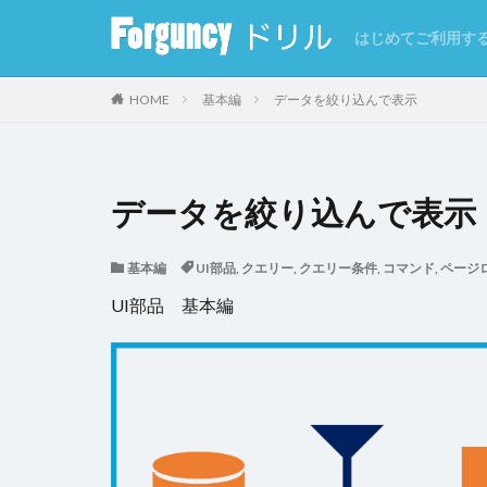
はじめてご利用す
カテゴリー
HOME
基本編
データを絞り込んで表示
タグ
データを絞り込んで表示
CSV
CSVイ
基本編
UI部品
,
クエリー
,
クエリー条件
,
コマンド
,
ページ
GoogleMap
UI部品 基本編
インラインフレー
クエリー条件
クラウドストレー
コマンドの強制終
サーバーサイド処
セルの自動結合