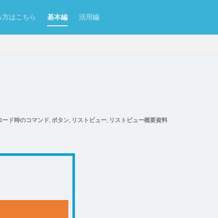
る方はこちら
基本編
活用編
ンポート/エクスポート
Excel
Excelからテーブルを作成
Forguncy S
ロード時のコマンド
,
ボタン
,
リストビュー
,
リストビュー概要資料
Odata
PDF
SmoothPrint
UI部品
アイコン
アプリケー
ムタブ
インラインフレームタブにページを表示
カスタムセル
クエ
クラウドストレージ
クラウドストレージファイルの取得
ジファイルへのアップロード
グラフ
グラフのクリックイベント
コ
了
コマンドの複製
コンボボックス
サーバーサイドコマンドの呼び
理
スクロール
スケジュールタスク
セルの名前定義
セルの書
セルの表示/非表示
セルプロパティの設定
チェックボックス