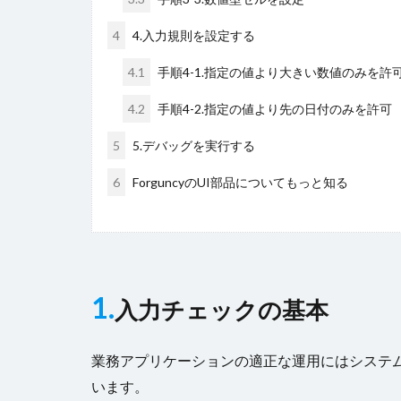
4
4.入力規則を設定する
4.1
手順4-1.指定の値より大きい数値のみを許
4.2
手順4-2.指定の値より先の日付のみを許可
5
5.デバッグを実行する
6
ForguncyのUI部品についてもっと知る
1.
入力チェックの基本
業務アプリケーションの適正な運用にはシステ
います。