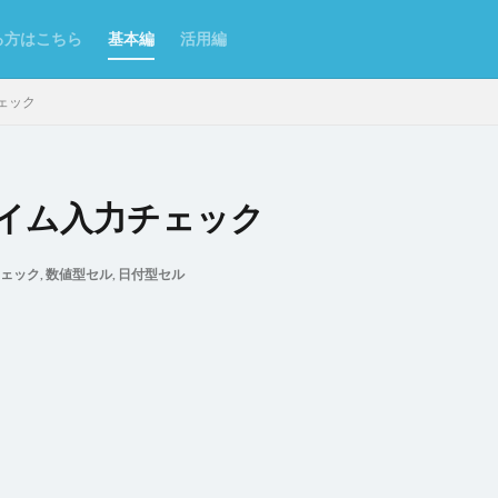
る方はこちら
基本編
活用編
ェック
イム入力チェック
ンポート/エクスポート
Excel
Excelからテーブルを作成
Forguncy S
ェック
,
数値型セル
,
日付型セル
Odata
PDF
SmoothPrint
UI部品
アイコン
アプリケー
ムタブ
インラインフレームタブにページを表示
カスタムセル
クエ
クラウドストレージ
クラウドストレージファイルの取得
ジファイルへのアップロード
グラフ
グラフのクリックイベント
コ
了
コマンドの複製
コンボボックス
サーバーサイドコマンドの呼び
理
スクロール
スケジュールタスク
セルの名前定義
セルの書
セルの表示/非表示
セルプロパティの設定
チェックボックス