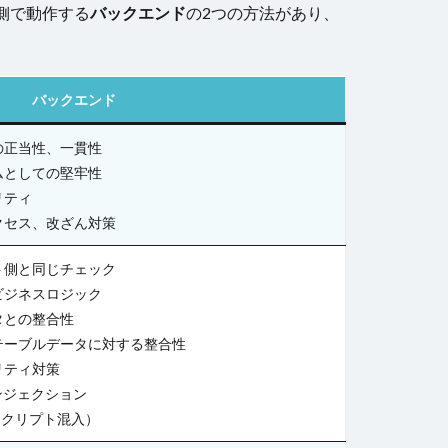
側で動作する
バックエンド
の2つの方法があり、
バックエンド
の正当性、一貫性
ムとしての堅牢性
リティ
クセス、改ざん対策
ト側と同じチェック
ビジネスロジック
タとの整合性
テーブルデータに対する整合性
リティ対策
ンジェクション
スクリプト混入）