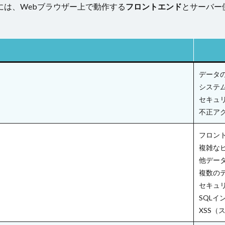
には、Webブラウザー上で動作する
フロントエンド
とサーバー
データ
システ
セキュ
不正ア
フロン
複雑な
他デー
複数の
セキュ
SQLイ
）
XSS（