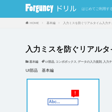
はじめてご利用す
カテゴリー
HOME
基本編
入力ミスを防ぐリアルタイム入力チ
タグ
入力ミスを防ぐリアルタ
CSV
CSVイ
基本編
UI部品
,
コンボボックス
,
データの入力規則
,
入力チ
GoogleMap
UI部品 基本編
インラインフレー
クエリー条件
クラウドストレー
コマンドの強制終
サーバーサイド処
セルの自動結合