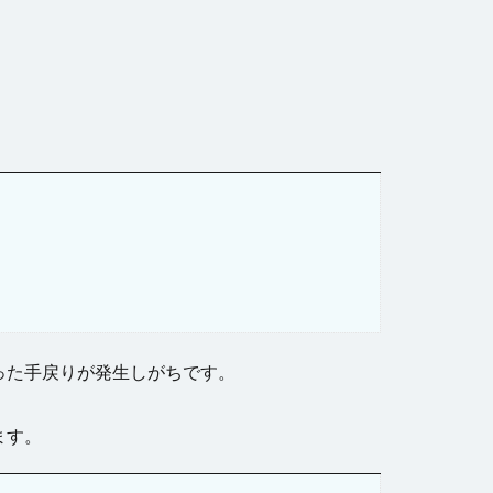
ブル
キストボックス
ル
ビュー
ページ遷移
刷
和暦
日付型セル
返し
行の高さ
った手戻りが発生しがちです。
フィールド
ます。