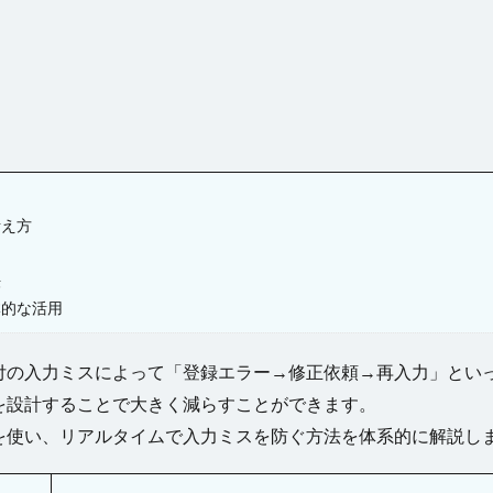
グループ
ツールチップ
データセット
データの入力規則
テー
更新
テーブルの関連付け
テキストファイルからテーブルを作成
テ
ドリルダウン
ハイパーリンク
パラメーター
ピボットテーブ
ファイル操作
フォルダー上のファイル取得
プレースホルダー
ョン
ページロード時のコマンド
ページロード時の取得レコード数
タン
マスターページ
メール送信
メッセージの表示
メニュー
ラジオボタン
ラベル
リストビュー
リストビューの操作
考え方
資料
レコードナビゲーション
レポート
レポートのエクスポート
法
ド
ログ
並べ替え
予実管理
元号
入力チェック
印
体的な活用
式
数値型セル
数式
数式フィールド
文字種の制限
日付
件付き書式設定
条件分岐
検索
検索ボックス
画像
繰り
付の入力ミスによって「登録エラー→修正依頼→再入力」とい
として設定
詳細リストビューの設定
販売目標管理
関数
集計
を設計することで大きく減らすことができます。
を使い、リアルタイムで入力ミスを防ぐ方法を体系的に解説し
検索