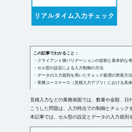
チェックボックス
テーブルデータの
トランザクション
ファイル名の変更
ページナビゲーシ
ヘッダー
ボ
この記事でわかること：
ラジオグループ
・クライアント側バリデーションの役割と基本的な
リストビュー概要
・セル型の設定による入力制御の方法
・データの入力規則を用いたチェック処理の実装方
ロードオンデマン
・実務ユースケース（見積入力アプリ）における具
変数の設定
書式設定
条
見積入力などの業務画面では、数量や金額、日
詳細リストビュー
こうした問題は、入力時点での制御とチェック
始め方
本記事では、セル型の設定とデータの入力規則