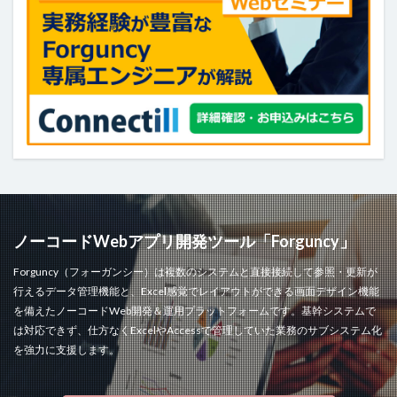
ヘッダー
ボタン
マスターページ
メール送信
メッセージの表示
メニュー
ラジオグループ
ラジオボタン
ラベル
リストビュー
リストビューの操作
リストビュー概要資料
レコードナビゲーション
レポート
レポートのエクスポート
ロードオンデマンド
ログ
並べ替え
予実管理
元号
入力チェック
印刷
和暦
変数の設定
式
数値型セル
数式
数式フィールド
文字種の制限
日付
ノーコードWebアプリ開発ツール「Forguncy」
日付型セル
書式設定
条件付き書式設定
Forguncy（フォーガンシー）は複数のシステムと直接接続して参照・更新が
条件分岐
検索
検索ボックス
画像
行えるデータ管理機能と、Excel感覚でレイアウトができる画面デザイン機能
を備えたノーコードWeb開発＆運用プラットフォームです。基幹システムで
繰り返し
行の高さ
詳細リストビューとして設定
は対応できず、仕方なくExcelやAccessで管理していた業務のサブシステム化
詳細リストビューの設定
販売目標管理
関数
を強力に支援します。
集計フィールド
始め方