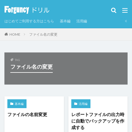
カテゴリー
はじめてご利用する方はこちら
基本編
活用編
タグ
HOME
ファイル名の変更
CSV
CSVインポート/エクスポート
Excel
Excelからテーブルを作成
Forguncy Server
GoogleMap
Odata
PDF
SmoothPrint
TAG
ファイル名の変更
UI部品
アイコン
アプリケーションの発行
インラインフレームタブ
インラインフレームタブにページを表示
カスタムセル
クエリー
クエリー条件
クラウドストレージ
クラウドストレージファイルの取得
基本編
活用編
クラウドストレージファイルへのアップロード
グラフ
ファイルの名前変更
レポートファイルの出力時
に自動でバックアップを作
グラフのクリックイベント
コマンド
成する
コマンドの強制終了
コマンドの複製