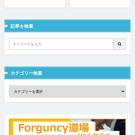
コンボボックス
サーバーサイドコマンドの呼び出し
サーバーサイド処理
スクロール
スケジュールタスク
セルの名前定義
記事を検索
セルの書式設定
セルの自動結合
セルの表示/非表示
セルプロパティの設定
チェックボックス
チェックボックスグループ
ツールチップ
データセット
データの入力規則
テーブル
テーブルデータの更新
テーブルの関連付け
カテゴリー検索
テキストファイルからテーブルを作成
テキストボックス
トランザクション
ドリルダウン
ハイパーリンク
パラメーター
ピボットテーブル
ビュー
ファイル名の変更
ファイル操作
フォルダー上のファイル取得
プレースホルダー
ページナビゲーション
ページロード時のコマンド
ページロード時の取得レコード数
ページ遷移