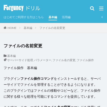
カテゴリー
はじめてご利用する方はこちら
基本編
活用編
タグ
HOME
基本編
ファイルの名前変更
CSV
CSVインポート/エクスポート
Excel
Excelからテーブルを作成
Forguncy Server
ファイルの名前変更
GoogleMap
Odata
PDF
SmoothPrint
UI部品
アイコン
アプリケーションの発行
基本編
サーバーサイド処理
,
パラメーター
,
ファイル名の変更
,
ファイル操作
インラインフレームタブ
ファイル操作 基本編
インラインフレームタブにページを表示
カスタムセル
クエリー
クエリー条件
クラウドストレージ
プラグイン
ファイル操作コマンド
をインストールすると、サーバ
クラウドストレージファイルの取得
ーサイドでファイルを管理することができるようになります。
このプラグインではファイルの移動やコピーなど、ファイル操作
クラウドストレージファイルへのアップロード
グラフ
に関する様々な処理を可能にするコマンドを提供しています。
グラフのクリックイベント
コマンド
コマンドの強制終了
コマンドの複製