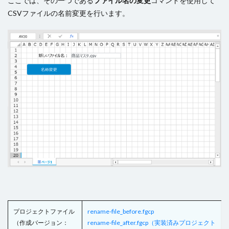
ここでは、その一つである
ファイル名の変更
コマンドを使用して
コンボボックス
サーバーサイドコマンドの呼び出し
CSVファイルの名前変更を行います。
サーバーサイド処理
スクロール
スケジュールタスク
セルの名前定義
セルの書式設定
セルの自動結合
セルの表示/非表示
セルプロパティの設定
チェックボックス
チェックボックスグループ
ツールチップ
データセット
データの入力規則
テーブル
テーブルデータの更新
テーブルの関連付け
テキストファイルからテーブルを作成
テキストボックス
トランザクション
ドリルダウン
ハイパーリンク
パラメーター
ピボットテーブル
ビュー
ファイル名の変更
ファイル操作
フォルダー上のファイル取得
プレースホルダー
ページナビゲーション
ページロード時のコマンド
プロジェクトファイル
rename-file_before.fgcp
（作成バージョン：
rename-file_after.fgcp（実装済みプロジェクト
ページロード時の取得レコード数
ページ遷移