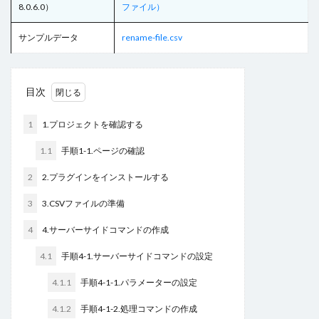
8.0.6.0）
ファイル）
ヘッダー
ボタン
マスターページ
メール送信
サンプルデータ
rename-file.csv
メッセージの表示
メニュー
ラジオグループ
ラジオボタン
ラベル
リストビュー
リストビューの操作
リストビュー概要資料
目次
レコードナビゲーション
レポート
1
1.プロジェクトを確認する
レポートのエクスポート
ロードオンデマンド
ログ
並べ替え
予実管理
元号
入力チェック
1.1
手順1-1.ページの確認
印刷
和暦
変数の設定
式
数値型セル
2
2.プラグインをインストールする
数式
数式フィールド
文字種の制限
日付
3
3.CSVファイルの準備
日付型セル
書式設定
条件付き書式設定
4
4.サーバーサイドコマンドの作成
条件分岐
検索
検索ボックス
画像
繰り返し
行の高さ
詳細リストビューとして設定
4.1
手順4-1.サーバーサイドコマンドの設定
詳細リストビューの設定
販売目標管理
関数
4.1.1
手順4-1-1.パラメーターの設定
集計フィールド
始め方
4.1.2
手順4-1-2.処理コマンドの作成