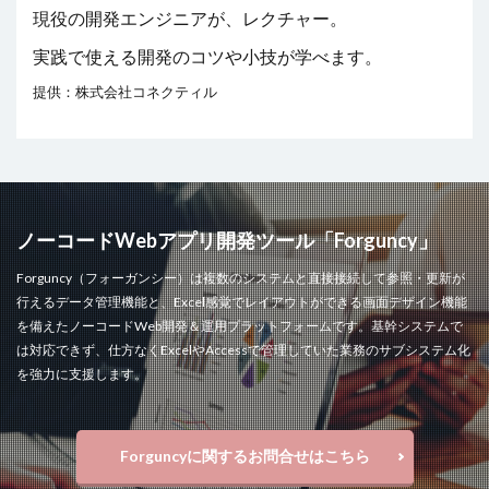
現役の開発エンジニアが、レクチャー。
実践で使える開発のコツや小技が学べます。
提供：株式会社コネクティル
ノーコードWebアプリ開発ツール「Forguncy」
Forguncy（フォーガンシー）は複数のシステムと直接接続して参照・更新が
行えるデータ管理機能と、Excel感覚でレイアウトができる画面デザイン機能
を備えたノーコードWeb開発＆運用プラットフォームです。基幹システムで
は対応できず、仕方なくExcelやAccessで管理していた業務のサブシステム化
を強力に支援します。
Forguncyに関するお問合せはこちら