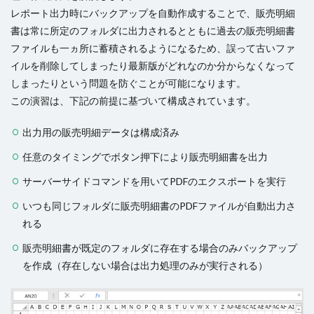
レポート出力時にバックアップを自動作成することで、販売明細
コンボボックス
サーバーサイドコマンドの呼び出し
書は常に所定のフォルダに出力されるとともに過去の販売明細書
サーバーサイド処理
スクロール
ファイルも一ヵ所に蓄積されるようになるため、誤って古いファ
スケジュールタスク
セルの名前定義
イルを削除してしまったり最新版がどれなのか分からなくなって
セルの書式設定
セルの自動結合
セルの表示/非表示
しまったりという問題を防ぐことが可能になります。
この演習は、下記の前提に基づいて構成されています。
セルプロパティの設定
チェックボックス
チェックボックスグループ
ツールチップ
出力用の販売明細データは構成済み
データセット
データの入力規則
テーブル
任意のタイミングでボタン押下により販売明細書を出力
テーブルデータの更新
テーブルの関連付け
サーバーサイドコマンドを用いてPDFのエクスポートを実行
テキストファイルからテーブルを作成
テキストボックス
いつも同じフォルダに販売明細書のPDFファイルが自動出力さ
トランザクション
ドリルダウン
ハイパーリンク
れる
パラメーター
ピボットテーブル
ビュー
販売明細書が既定のフォルダに存在する場合のみバックアップ
ファイル名の変更
ファイル操作
を作成（存在しない場合は出力処理のみが実行される）
フォルダー上のファイル取得
プレースホルダー
ページナビゲーション
ページロード時のコマンド
ページロード時の取得レコード数
ページ遷移