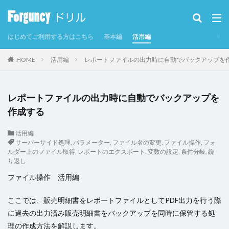
カテゴリー
はじめてご利用する方はこちら
基本編
活用編
タグ
HOME
活用編
レポートファイルの出力時に自動でバックアップを
CSV
CSVインポート/エクスポート
Excel
Excelからテーブルを作成
Forguncy Server
レポートファイルの出力時に自動でバックアップを
GoogleMap
Odata
PDF
SmoothPrint
作成する
UI部品
アイコン
アプリケーションの発行
活用編
インラインフレームタブ
サーバーサイド処理
,
パラメーター
,
ファイル名の変更
,
ファイル操作
,
フォ
インラインフレームタブにページを表示
カスタムセル
ルダー上のファイル取得
,
レポートのエクスポート
,
変数の設定
,
条件分岐
,
繰
り返し
クエリー
クエリー条件
クラウドストレージ
ファイル操作 活用編
クラウドストレージファイルの取得
クラウドストレージファイルへのアップロード
グラフ
ここでは、販売明細書をレポートファイルとしてPDF出力を行う際
グラフのクリックイベント
コマンド
に過去の出力済み販売明細書をバックアップを同時に保管する処
理の作成方法を解説します。
コマンドの強制終了
コマンドの複製