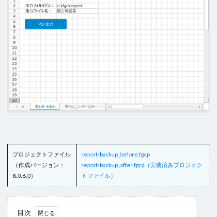
ヘッダー
ボタン
マスターページ
メール送信
メッセージの表示
メニュー
ラジオグループ
ラジオボタン
ラベル
リストビュー
リストビューの操作
リストビュー概要資料
レコードナビゲーション
レポート
レポートのエクスポート
ロードオンデマンド
ログ
並べ替え
予実管理
元号
入力チェック
印刷
和暦
変数の設定
式
数値型セル
数式
数式フィールド
文字種の制限
日付
日付型セル
書式設定
条件付き書式設定
プロジェクトファイル
report-backup_before.fgcp
条件分岐
検索
検索ボックス
画像
（作成バージョン：
report-backup_after.fgcp（実装済みプロジェク
繰り返し
行の高さ
詳細リストビューとして設定
8.0.6.0）
トファイル）
詳細リストビューの設定
販売目標管理
関数
集計フィールド
始め方
目次