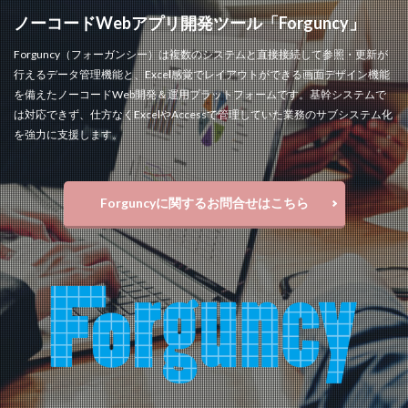
ノーコードWebアプリ開発ツール「Forguncy」
Forguncy（フォーガンシー）は複数のシステムと直接接続して参照・更新が
行えるデータ管理機能と、Excel感覚でレイアウトができる画面デザイン機能
を備えたノーコードWeb開発＆運用プラットフォームです。基幹システムで
は対応できず、仕方なくExcelやAccessで管理していた業務のサブシステム化
を強力に支援します。
Forguncyに関するお問合せはこちら