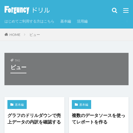
カテゴリー
はじめてご利用する方はこちら
基本編
活用編
タグ
HOME
ビュー
CSV
CSVインポート/エクスポート
Excel
Excelからテーブルを作成
Forguncy Server
GoogleMap
Odata
PDF
SmoothPrint
TAG
ビュー
UI部品
アイコン
アプリケーションの発行
インラインフレームタブ
インラインフレームタブにページを表示
カスタムセル
クエリー
クエリー条件
クラウドストレージ
クラウドストレージファイルの取得
基本編
基本編
クラウドストレージファイルへのアップロード
グラフ
グラフのドリルダウンで売
複数のデータソースを使っ
上データの内訳を確認する
てレポートを作る
グラフのクリックイベント
コマンド
コマンドの強制終了
コマンドの複製