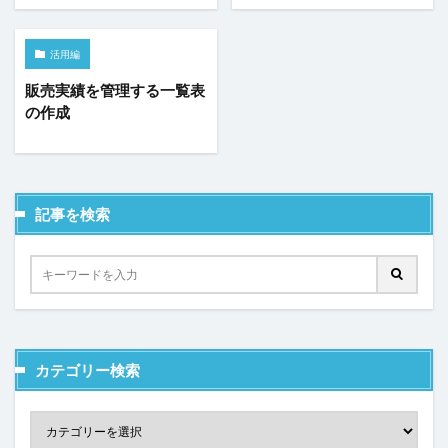
ヘッダー
ボタン
マスターページ
メール送信
メッセージの表示
メニュー
ラジオグループ
活用編
ラジオボタン
ラベル
リストビュー
販売実績を管理する一覧表
の作成
リストビューの操作
リストビュー概要資料
レコードナビゲーション
レポート
レポートのエクスポート
ロードオンデマンド
ログ
並べ替え
予実管理
元号
入力チェック
記事を検索
印刷
和暦
変数の設定
式
数値型セル
数式
数式フィールド
文字種の制限
日付
日付型セル
書式設定
条件付き書式設定
条件分岐
検索
検索ボックス
画像
繰り返し
行の高さ
詳細リストビューとして設定
カテゴリー検索
詳細リストビューの設定
販売目標管理
関数
集計フィールド
始め方