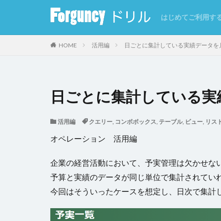
はじめてご利用す
カテゴリー
HOME
活用編
日ごとに集計している実績データを
タグ
日ごとに集計している実
CSV
CSVイ
活用編
クエリー
,
コンボボックス
,
テーブル
,
ビュー
,
リス
GoogleMap
オペレーション 活用編
インラインフレー
クエリー条件
企業の経営活動において、予実管理は欠かせな
クラウドストレー
予算と実績のデータが同じ単位で集計されてい
コマンドの強制終
今回はそういったケースを想定し、日次で集計
サーバーサイド処
セルの自動結合