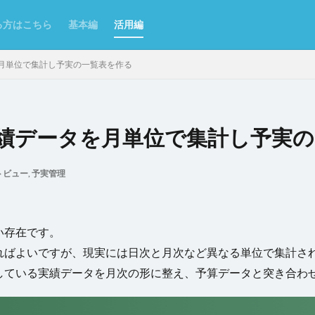
る方はこちら
基本編
活用編
月単位で集計し予実の一覧表を作る
績データを月単位で集計し予実の
ンポート/エクスポート
Excel
Excelからテーブルを作成
Forguncy S
トビュー
,
予実管理
Odata
PDF
SmoothPrint
UI部品
アイコン
アプリケー
ムタブ
インラインフレームタブにページを表示
カスタムセル
クエ
クラウドストレージ
クラウドストレージファイルの取得
い存在です。
ジファイルへのアップロード
グラフ
グラフのクリックイベント
コ
ればよいですが、現実には日次と月次など異なる単位で集計さ
了
コマンドの複製
コンボボックス
サーバーサイドコマンドの呼び
している実績データを月次の形に整え、予算データと突き合わ
理
スクロール
スケジュールタスク
セルの名前定義
セルの書
セルの表示/非表示
セルプロパティの設定
チェックボックス