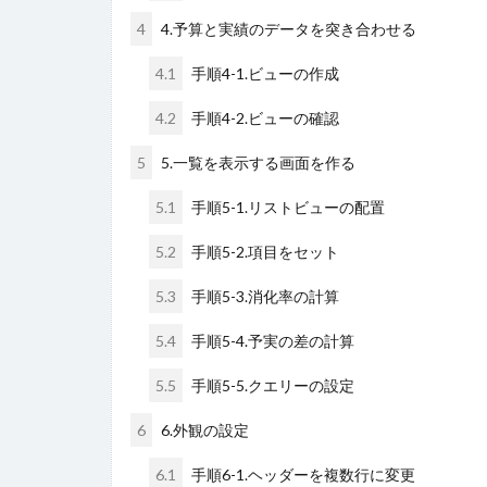
4
4.予算と実績のデータを突き合わせる
4.1
手順4-1.ビューの作成
4.2
手順4-2.ビューの確認
5
5.一覧を表示する画面を作る
5.1
手順5-1.リストビューの配置
5.2
手順5-2.項目をセット
5.3
手順5-3.消化率の計算
5.4
手順5-4.予実の差の計算
5.5
手順5-5.クエリーの設定
6
6.外観の設定
6.1
手順6-1.ヘッダーを複数行に変更