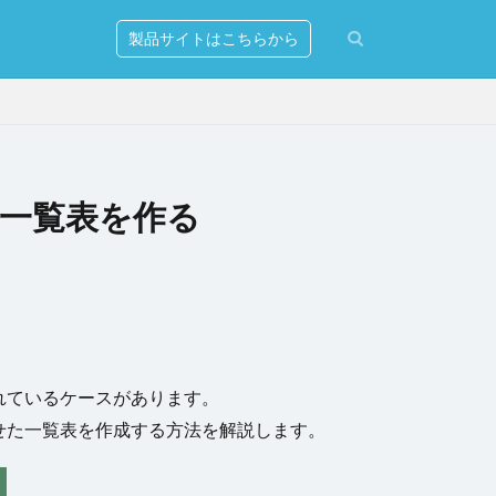
製品サイトはこちらから
一覧表を作る
erver
ションの発行
リー
マンド
れているケースがあります。
出し
せた一覧表を作成する方法を解説します。
式設定