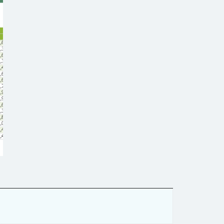
ブル
キストボックス
ル
ビュー
ページ遷移
刷
和暦
日付型セル
返し
行の高さ
フィールド