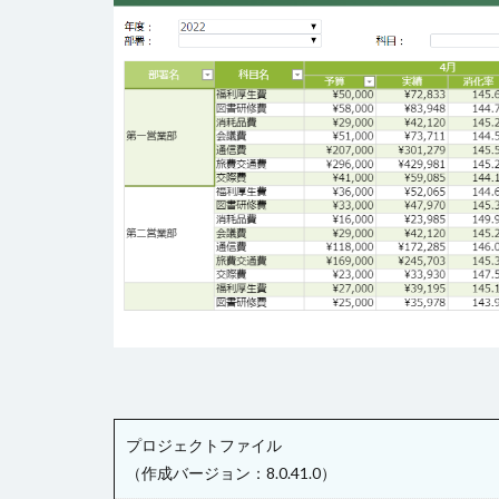
チェックボックス
テーブルデータの
トランザクション
ファイル名の変更
ページナビゲーシ
ヘッダー
ボ
ラジオグループ
リストビュー概要
ロードオンデマン
変数の設定
書式設定
条
詳細リストビュー
始め方
プロジェクトファイル
（作成バージョン：8.0.41.0）