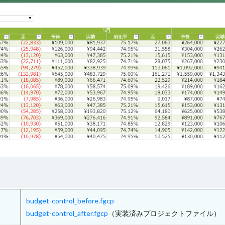
グループ
ツールチップ
データセット
データの入力規則
テー
更新
テーブルの関連付け
テキストファイルからテーブルを作成
テ
ドリルダウン
ハイパーリンク
パラメーター
ピボットテーブ
ファイル操作
フォルダー上のファイル取得
プレースホルダー
ョン
ページロード時のコマンド
ページロード時の取得レコード数
タン
マスターページ
メール送信
メッセージの表示
メニュー
ラジオボタン
ラベル
リストビュー
リストビューの操作
資料
レコードナビゲーション
レポート
レポートのエクスポート
ド
ログ
並べ替え
予実管理
元号
入力チェック
印
式
数値型セル
数式
数式フィールド
文字種の制限
日付
件付き書式設定
条件分岐
検索
検索ボックス
画像
繰り
として設定
詳細リストビューの設定
販売目標管理
関数
集計
budget-control_before.fgcp
budget-control_after.fgcp
（実装済みプロジェクトファイル）
検索