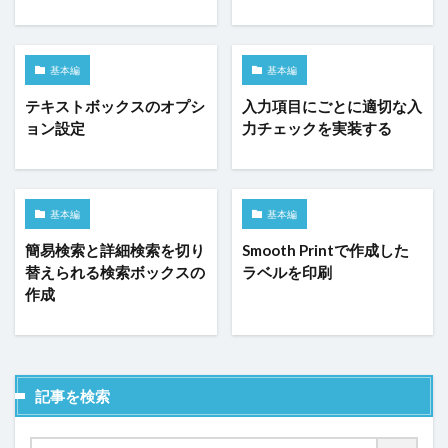
コンボボックス
サーバーサイドコマンドの呼び出し
サーバーサイド処理
スクロール
基本編
基本編
スケジュールタスク
セルの名前定義
テキストボックスのオプシ
入力項目にごとに適切な入
セルの書式設定
セルの自動結合
セルの表示/非表示
ョン設定
力チェックを実装する
セルプロパティの設定
チェックボックス
チェックボックスグループ
ツールチップ
データセット
データの入力規則
テーブル
基本編
基本編
テーブルデータの更新
テーブルの関連付け
簡易検索と詳細検索を切り
Smooth Printで作成した
テキストファイルからテーブルを作成
テキストボックス
替えられる検索ボックスの
ラベルを印刷
作成
トランザクション
ドリルダウン
ハイパーリンク
パラメーター
ピボットテーブル
ビュー
ファイル名の変更
ファイル操作
フォルダー上のファイル取得
プレースホルダー
記事を検索
ページナビゲーション
ページロード時のコマンド
ページロード時の取得レコード数
ページ遷移