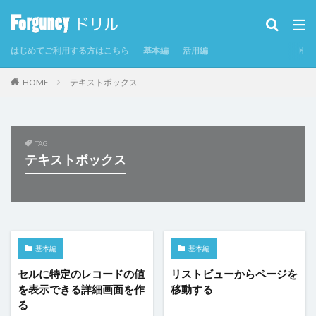
カテゴリー
はじめてご利用する方はこちら
基本編
活用編
タグ
HOME
テキストボックス
CSV
CSVインポート/エクスポート
Excel
Excelからテーブルを作成
Forguncy Server
GoogleMap
Odata
PDF
SmoothPrint
TAG
テキストボックス
UI部品
アイコン
アプリケーションの発行
インラインフレームタブ
インラインフレームタブにページを表示
カスタムセル
クエリー
クエリー条件
クラウドストレージ
クラウドストレージファイルの取得
基本編
基本編
クラウドストレージファイルへのアップロード
グラフ
セルに特定のレコードの値
リストビューからページを
を表示できる詳細画面を作
移動する
グラフのクリックイベント
コマンド
る
コマンドの強制終了
コマンドの複製