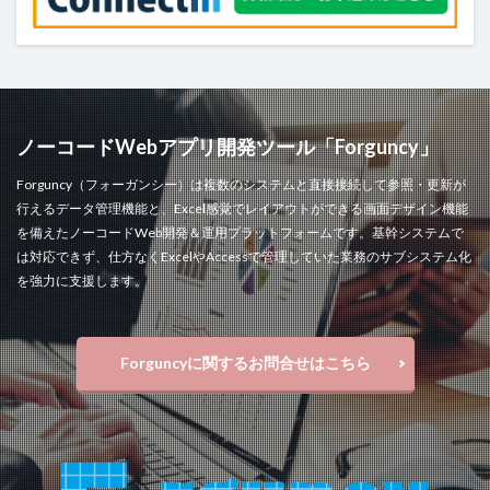
検索
ノーコードWebアプリ開発ツール「Forguncy」
Forguncy（フォーガンシー）は複数のシステムと直接接続して参照・更新が
行えるデータ管理機能と、Excel感覚でレイアウトができる画面デザイン機能
を備えたノーコードWeb開発＆運用プラットフォームです。基幹システムで
は対応できず、仕方なくExcelやAccessで管理していた業務のサブシステム化
を強力に支援します。
Forguncyに関するお問合せはこちら