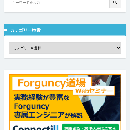
ヘッダー
ボタン
マスターページ
メール送信
メッセージの表示
メニュー
ラジオグループ
ラジオボタン
ラベル
リストビュー
カテゴリー検索
リストビューの操作
リストビュー概要資料
レコードナビゲーション
レポート
レポートのエクスポート
ロードオンデマンド
ログ
並べ替え
予実管理
元号
入力チェック
印刷
和暦
変数の設定
式
数値型セル
数式
数式フィールド
文字種の制限
日付
日付型セル
書式設定
条件付き書式設定
条件分岐
検索
検索ボックス
画像
繰り返し
行の高さ
詳細リストビューとして設定
詳細リストビューの設定
販売目標管理
関数
集計フィールド
始め方