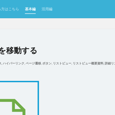
る方はこちら
基本編
活用編
を移動する
ンポート/エクスポート
Excel
Excelからテーブルを作成
Forguncy S
ス
,
ハイパーリンク
,
ページ遷移
,
ボタン
,
リストビュー
,
リストビュー概要資料
,
詳細リ
Odata
PDF
SmoothPrint
UI部品
アイコン
アプリケー
ムタブ
インラインフレームタブにページを表示
カスタムセル
クエ
クラウドストレージ
クラウドストレージファイルの取得
ジファイルへのアップロード
グラフ
グラフのクリックイベント
コ
了
コマンドの複製
コンボボックス
サーバーサイドコマンドの呼び
理
スクロール
スケジュールタスク
セルの名前定義
セルの書
セルの表示/非表示
セルプロパティの設定
チェックボックス