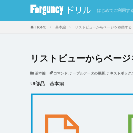
はじめてご利用す
カテゴリー
HOME
基本編
リストビューからページを移動する
タグ
リストビューからページ
CSV
CSVイ
基本編
コマンド
,
テーブルデータの更新
,
テキストボック
GoogleMap
UI部品 基本編
インラインフレー
クエリー条件
クラウドストレー
コマンドの強制終
サーバーサイド処
セルの自動結合