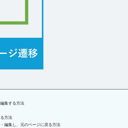
グループ
ツールチップ
データセット
データの入力規則
テー
更新
テーブルの関連付け
テキストファイルからテーブルを作成
テ
ドリルダウン
ハイパーリンク
パラメーター
ピボットテーブ
ファイル操作
フォルダー上のファイル取得
プレースホルダー
ョン
ページロード時のコマンド
ページロード時の取得レコード数
タン
マスターページ
メール送信
メッセージの表示
メニュー
ラジオボタン
ラベル
リストビュー
リストビューの操作
資料
レコードナビゲーション
レポート
レポートのエクスポート
ド
ログ
並べ替え
予実管理
元号
入力チェック
印
式
数値型セル
数式
数式フィールド
文字種の制限
日付
件付き書式設定
条件分岐
検索
検索ボックス
画像
繰り
として設定
詳細リストビューの設定
販売目標管理
関数
集計
で編集する方法
する方法
検索
示・編集し、元のページに戻る方法