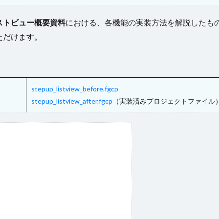
ストビュー概要資料
における、各機能の実装方法を解説したも
ただけます。
stepup_listview_before.fgcp
stepup_listview_after.fgcp
（実装済みプロジェクトファイル