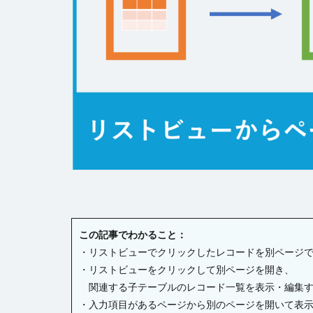
チェックボックス
テーブルデータの
トランザクション
ファイル名の変更
ページナビゲーシ
ヘッダー
ボ
ラジオグループ
リストビュー概要
ロードオンデマン
変数の設定
書式設定
条
この記事でわかること：
詳細リストビュー
・リストビューでクリックしたレコードを別ページ
始め方
・リストビューをクリックして別ページを開き、
関連する子テーブルのレコード一覧を表示・編集
・入力項目があるページから別のページを開いて表