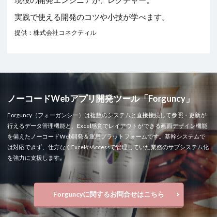
実践で使える開発のコツや小技が学べます。
提供：株式会社コネクティル
ノーコードWebアプリ開発ツール「Forguncy」
Forguncy（フォーガンシー）は複数のシステムと直接接続して参照・更新が
行えるデータ管理機能と、Excel感覚でレイアウトができる画面デザイン機能
を備えたノーコードWeb開発＆運用プラットフォームです。基幹システムで
は対応できず、仕方なくExcelやAccessで管理していた業務のサブシステム化
を強力に支援します。
Forguncyに関するお問合せはこちら