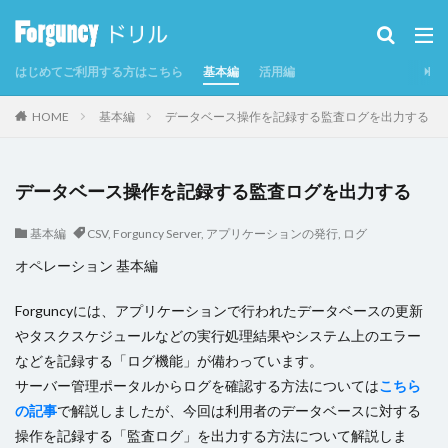
カテゴリー
はじめてご利用する方はこちら
基本編
活用編
タグ
HOME
基本編
データベース操作を記録する監査ログを出力する
CSV
CSVインポート/エクスポート
Excel
Excelからテーブルを作成
Forguncy Server
データベース操作を記録する監査ログを出力する
GoogleMap
Odata
PDF
SmoothPrint
UI部品
アイコン
アプリケーションの発行
基本編
CSV
,
Forguncy Server
,
アプリケーションの発行
,
ログ
インラインフレームタブ
オペレーション 基本編
インラインフレームタブにページを表示
カスタムセル
Forguncyには、アプリケーションで行われたデータベースの更新
クエリー
クエリー条件
クラウドストレージ
やタスクスケジュールなどの実行処理結果やシステム上のエラー
クラウドストレージファイルの取得
などを記録する「ログ機能」が備わっています。
クラウドストレージファイルへのアップロード
グラフ
サーバー管理ポータルからログを確認する方法については
こちら
の記事
で解説しましたが、今回は利用者のデータベースに対する
グラフのクリックイベント
コマンド
操作を記録する「監査ログ」を出力する方法について解説しま
コマンドの強制終了
コマンドの複製