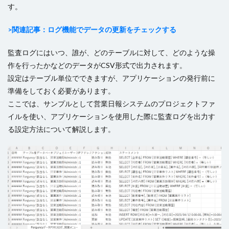
す。
コンボボックス
サーバーサイドコマンドの呼び出し
サーバーサイド処理
スクロール
>関連記事：ログ機能でデータの更新をチェックする
スケジュールタスク
セルの名前定義
監査ログにはいつ、誰が、どのテーブルに対して、どのような操
セルの書式設定
セルの自動結合
セルの表示/非表示
作を行ったかなどのデータがCSV形式で出力されます。
セルプロパティの設定
チェックボックス
設定はテーブル単位でできますが、アプリケーションの発行前に
チェックボックスグループ
ツールチップ
準備をしておく必要があります。
ここでは、サンプルとして営業日報システムのプロジェクトファ
データセット
データの入力規則
テーブル
イルを使い、アプリケーションを使用した際に監査ログを出力す
テーブルデータの更新
テーブルの関連付け
る設定方法について解説します。
テキストファイルからテーブルを作成
テキストボックス
トランザクション
ドリルダウン
ハイパーリンク
パラメーター
ピボットテーブル
ビュー
ファイル名の変更
ファイル操作
フォルダー上のファイル取得
プレースホルダー
ページナビゲーション
ページロード時のコマンド
ページロード時の取得レコード数
ページ遷移