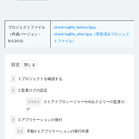
ヘッダー
ボタン
マスターページ
メール送信
メッセージの表示
メニュー
ラジオグループ
ラジオボタン
ラベル
リストビュー
プロジェクトファイル
check-logfile_before.fgcp
（作成バージョン：
check-logfile_after.fgcp（実装済みプロジェク
リストビューの操作
リストビュー概要資料
8.0.20.0）
トファイル）
レコードナビゲーション
レポート
レポートのエクスポート
ロードオンデマンド
ログ
並べ替え
予実管理
元号
入力チェック
目次
印刷
和暦
変数の設定
式
数値型セル
1
1.プロジェクトを確認する
数式
数式フィールド
文字種の制限
日付
2
2.監査ログの設定
日付型セル
書式設定
条件付き書式設定
条件分岐
検索
検索ボックス
画像
2.0.0.1
ストアドプロシージャーやSQLクエリーの監査ロ
グ
繰り返し
行の高さ
詳細リストビューとして設定
詳細リストビューの設定
販売目標管理
関数
3
3.アプリケーションの発行
集計フィールド
始め方
3.1
手順3-1.アプリケーションの発行作業