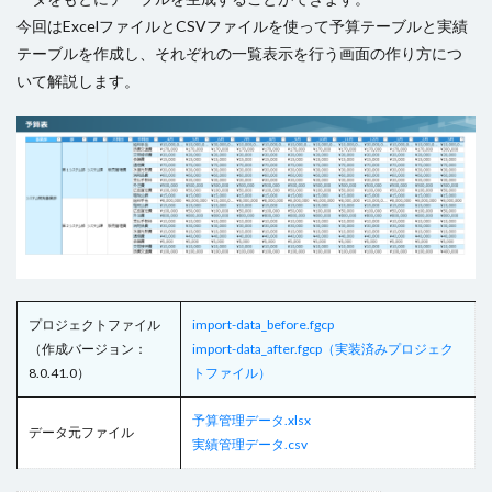
今回はExcelファイルとCSVファイルを使って予算テーブルと実績
コンボボックス
サーバーサイドコマンドの呼び出し
テーブルを作成し、それぞれの一覧表示を行う画面の作り方につ
サーバーサイド処理
スクロール
いて解説します。
スケジュールタスク
セルの名前定義
セルの書式設定
セルの自動結合
セルの表示/非表示
セルプロパティの設定
チェックボックス
チェックボックスグループ
ツールチップ
データセット
データの入力規則
テーブル
テーブルデータの更新
テーブルの関連付け
テキストファイルからテーブルを作成
テキストボックス
トランザクション
ドリルダウン
ハイパーリンク
プロジェクトファイル
import-data_before.fgcp
（作成バージョン：
import-data_after.fgcp（実装済みプロジェク
パラメーター
ピボットテーブル
ビュー
8.0.41.0）
トファイル）
ファイル名の変更
ファイル操作
予算管理データ.xlsx
フォルダー上のファイル取得
プレースホルダー
データ元ファイル
実績管理データ.csv
ページナビゲーション
ページロード時のコマンド
ページロード時の取得レコード数
ページ遷移