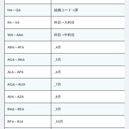
N6～Q6
組織コード->課
R6～V6
科目->大科目
W6～AA6
科目->中科目
AB6～AF6
_4月
AG6～AK6
_5月
AL6～AP6
_6月
AQ6～AU6
_7月
AV6～AZ6
_8月
BA6～BE6
_9月
BF6～BJ6
_10月