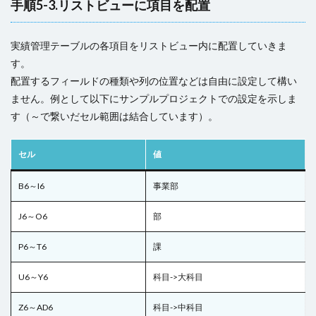
手順5-3.リストビューに項目を配置
実績管理テーブルの各項目をリストビュー内に配置していきま
す。
配置するフィールドの種類や列の位置などは自由に設定して構い
ません。例として以下にサンプルプロジェクトでの設定を示しま
す（～で繋いだセル範囲は結合しています）。
セル
値
B6～I6
事業部
J6～O6
部
P6～T6
課
U6～Y6
科目->大科目
Z6～AD6
科目->中科目