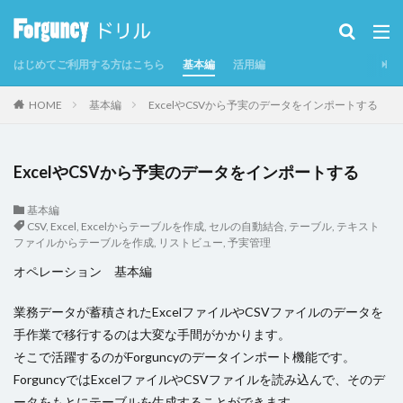
カテゴリー
はじめてご利用する方はこちら
基本編
活用編
タグ
HOME
基本編
ExcelやCSVから予実のデータをインポートする
CSV
CSVインポート/エクスポート
Excel
Excelからテーブルを作成
Forguncy Server
ExcelやCSVから予実のデータをインポートする
GoogleMap
Odata
PDF
SmoothPrint
UI部品
アイコン
アプリケーションの発行
基本編
CSV
,
Excel
,
Excelからテーブルを作成
,
セルの自動結合
,
テーブル
,
テキスト
インラインフレームタブ
ファイルからテーブルを作成
,
リストビュー
,
予実管理
インラインフレームタブにページを表示
カスタムセル
オペレーション 基本編
クエリー
クエリー条件
クラウドストレージ
業務データが蓄積されたExcelファイルやCSVファイルのデータを
クラウドストレージファイルの取得
手作業で移行するのは大変な手間がかかります。
クラウドストレージファイルへのアップロード
グラフ
そこで活躍するのがForguncyのデータインポート機能です。
グラフのクリックイベント
コマンド
ForguncyではExcelファイルやCSVファイルを読み込んで、そのデ
コマンドの強制終了
コマンドの複製
ータをもとにテーブルを生成することができます。