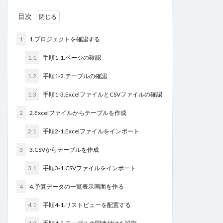
ヘッダー
ボタン
マスターページ
メール送信
目次
メッセージの表示
メニュー
ラジオグループ
1
1.プロジェクトを確認する
ラジオボタン
ラベル
リストビュー
リストビューの操作
リストビュー概要資料
1.1
手順1-1.ページの確認
レコードナビゲーション
レポート
1.2
手順1-2.テーブルの確認
レポートのエクスポート
ロードオンデマンド
ログ
1.3
手順1-3.ExcelファイルとCSVファイルの確認
並べ替え
予実管理
元号
入力チェック
2
2.Excelファイルからテーブルを作成
印刷
和暦
変数の設定
式
数値型セル
2.1
手順2-1.Excelファイルをインポート
数式
数式フィールド
文字種の制限
日付
日付型セル
書式設定
条件付き書式設定
3
3.CSVからテーブルを作成
条件分岐
検索
検索ボックス
画像
3.1
手順3-1.CSVファイルをインポート
繰り返し
行の高さ
詳細リストビューとして設定
4
4.予算データの一覧表示画面を作る
詳細リストビューの設定
販売目標管理
関数
4.1
手順4-1.リストビューを配置する
集計フィールド
始め方