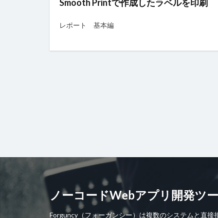
Smooth Printで作成したラベルを印刷
チェックボックス
テーブルデータの
レポート 基本編
トランザクション
ファイル名の変更
ページナビゲーシ
ヘッダー
ボ
ラジオグループ
リストビュー概要
ロードオンデマン
変数の設定
書式設定
条
詳細リストビュー
始め方
ノーコードWebアプリ開発ツール「
Forguncy（フォーガンシー）は複数のシステムと直