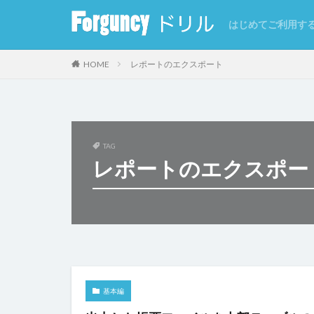
はじめてご利用す
カテゴリー
HOME
レポートのエクスポート
タグ
TAG
CSV
CSVイ
レポートのエクスポー
GoogleMap
インラインフレー
クエリー条件
クラウドストレー
コマンドの強制終
サーバーサイド処
基本編
セルの自動結合