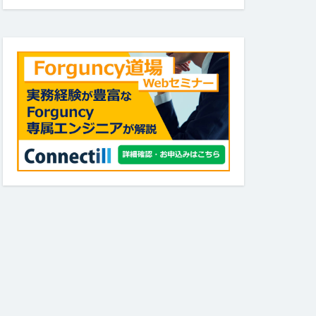
ブル
キストボックス
ル
ビュー
ページ遷移
刷
和暦
日付型セル
返し
行の高さ
フィールド