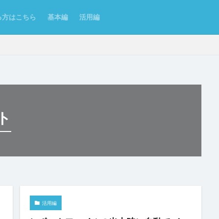
る方はこちら
基本編
活用編
ンポート/エクスポート
Excel
Excelからテーブルを作成
Forguncy S
ト
Odata
PDF
SmoothPrint
UI部品
アイコン
アプリケー
ムタブ
インラインフレームタブにページを表示
カスタムセル
クエ
クラウドストレージ
クラウドストレージファイルの取得
ジファイルへのアップロード
グラフ
グラフのクリックイベント
コ
了
コマンドの複製
コンボボックス
サーバーサイドコマンドの呼び
理
スクロール
スケジュールタスク
セルの名前定義
セルの書
活用編
セルの表示/非表示
セルプロパティの設定
チェックボックス