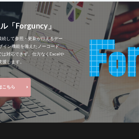
Forguncy」
接接続して参照・更新が行えるデー
デザイン機能を備えたノーコード
は対応できず、仕方なくExcelや
に支援します。
せはこちら