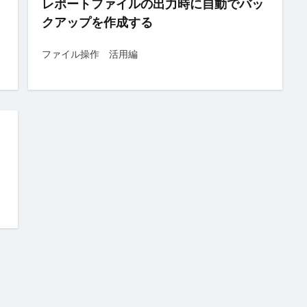
レポートファイルの出力時に自動でバッ
グループ
ツールチップ
データセット
データの入力規則
テー
クアップを作成する
更新
テーブルの関連付け
テキストファイルからテーブルを作成
テ
ドリルダウン
ハイパーリンク
パラメーター
ピボットテーブ
ファイル操作 活用編
ファイル操作
フォルダー上のファイル取得
プレースホルダー
ョン
ページロード時のコマンド
ページロード時の取得レコード数
タン
マスターページ
メール送信
メッセージの表示
メニュー
ラジオボタン
ラベル
リストビュー
リストビューの操作
資料
レコードナビゲーション
レポート
レポートのエクスポート
ド
ログ
並べ替え
予実管理
元号
入力チェック
印
式
数値型セル
数式
数式フィールド
文字種の制限
日付
件付き書式設定
条件分岐
検索
検索ボックス
画像
繰り
として設定
詳細リストビューの設定
販売目標管理
関数
集計
検索