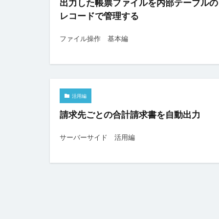
出力した帳票ファイルを内部テーブルの
チェックボックス
レコードで管理する
テーブルデータの
トランザクション
ファイル操作 基本編
ファイル名の変更
ページナビゲーシ
ヘッダー
ボ
ラジオグループ
活用編
リストビュー概要
請求先ごとの合計請求書を自動出力
ロードオンデマン
サーバーサイド 活用編
変数の設定
書式設定
条
詳細リストビュー
始め方