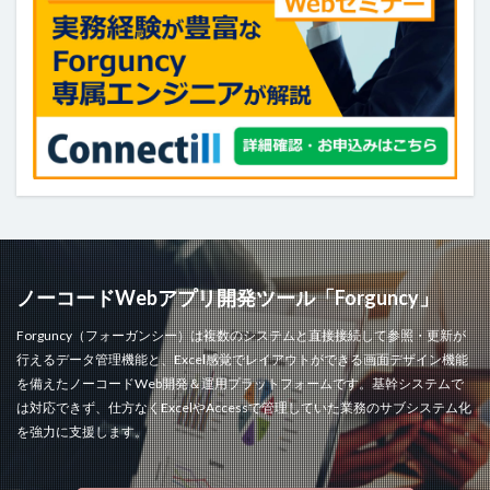
ヘッダー
ボタン
マスターページ
メール送信
メッセージの表示
メニュー
ラジオグループ
ラジオボタン
ラベル
リストビュー
リストビューの操作
リストビュー概要資料
レコードナビゲーション
レポート
レポートのエクスポート
ロードオンデマンド
ログ
並べ替え
予実管理
元号
入力チェック
印刷
和暦
変数の設定
式
数値型セル
数式
数式フィールド
文字種の制限
日付
ノーコードWebアプリ開発ツール「Forguncy」
日付型セル
書式設定
条件付き書式設定
Forguncy（フォーガンシー）は複数のシステムと直接接続して参照・更新が
条件分岐
検索
検索ボックス
画像
行えるデータ管理機能と、Excel感覚でレイアウトができる画面デザイン機能
を備えたノーコードWeb開発＆運用プラットフォームです。基幹システムで
繰り返し
行の高さ
詳細リストビューとして設定
は対応できず、仕方なくExcelやAccessで管理していた業務のサブシステム化
詳細リストビューの設定
販売目標管理
関数
を強力に支援します。
集計フィールド
始め方