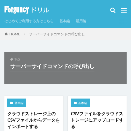
カテゴリー
はじめてご利用する方はこちら
基本編
活用編
タグ
HOME
サーバーサイドコマンドの呼び出し
CSV
CSVインポート/エクスポート
Excel
Excelからテーブルを作成
Forguncy Server
GoogleMap
Odata
PDF
SmoothPrint
TAG
サーバーサイドコマンドの呼び出し
UI部品
アイコン
アプリケーションの発行
インラインフレームタブ
インラインフレームタブにページを表示
カスタムセル
クエリー
クエリー条件
クラウドストレージ
クラウドストレージファイルの取得
基本編
基本編
クラウドストレージファイルへのアップロード
グラフ
クラウドストレージ上の
CSVファイルをクラウドス
CSVファイルからデータを
トレージにアップロードす
グラフのクリックイベント
コマンド
インポートする
る
コマンドの強制終了
コマンドの複製