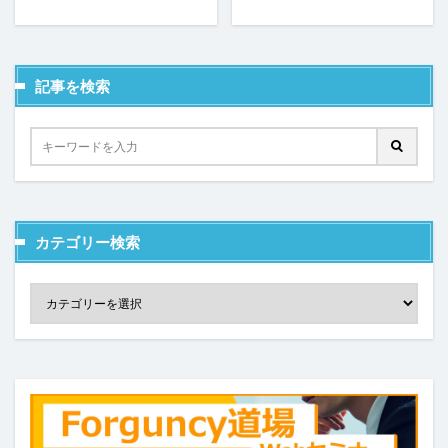
コンボボックス
サーバーサイドコマンドの呼び出し
サーバーサイド処理
スクロール
スケジュールタスク
セルの名前定義
記事を検索
セルの書式設定
セルの自動結合
セルの表示/非表示
セルプロパティの設定
チェックボックス
チェックボックスグループ
ツールチップ
データセット
データの入力規則
テーブル
テーブルデータの更新
テーブルの関連付け
カテゴリー検索
テキストファイルからテーブルを作成
テキストボックス
トランザクション
ドリルダウン
ハイパーリンク
パラメーター
ピボットテーブル
ビュー
ファイル名の変更
ファイル操作
フォルダー上のファイル取得
プレースホルダー
ページナビゲーション
ページロード時のコマンド
ページロード時の取得レコード数
ページ遷移