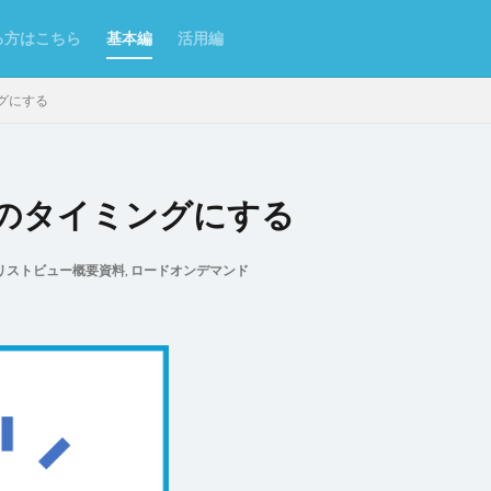
る方はこちら
基本編
活用編
グにする
のタイミングにする
ンポート/エクスポート
Excel
Excelからテーブルを作成
Forguncy S
リストビュー概要資料
,
ロードオンデマンド
Odata
PDF
SmoothPrint
UI部品
アイコン
アプリケー
ムタブ
インラインフレームタブにページを表示
カスタムセル
クエ
クラウドストレージ
クラウドストレージファイルの取得
ジファイルへのアップロード
グラフ
グラフのクリックイベント
コ
了
コマンドの複製
コンボボックス
サーバーサイドコマンドの呼び
理
スクロール
スケジュールタスク
セルの名前定義
セルの書
セルの表示/非表示
セルプロパティの設定
チェックボックス