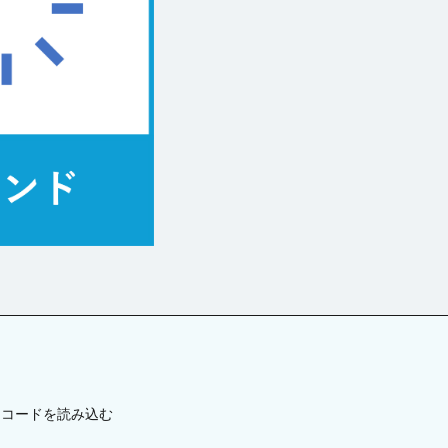
グループ
ツールチップ
データセット
データの入力規則
テー
更新
テーブルの関連付け
テキストファイルからテーブルを作成
テ
ドリルダウン
ハイパーリンク
パラメーター
ピボットテーブ
ファイル操作
フォルダー上のファイル取得
プレースホルダー
ョン
ページロード時のコマンド
ページロード時の取得レコード数
タン
マスターページ
メール送信
メッセージの表示
メニュー
ラジオボタン
ラベル
リストビュー
リストビューの操作
資料
レコードナビゲーション
レポート
レポートのエクスポート
ド
ログ
並べ替え
予実管理
元号
入力チェック
印
式
数値型セル
数式
数式フィールド
文字種の制限
日付
件付き書式設定
条件分岐
検索
検索ボックス
画像
繰り
として設定
詳細リストビューの設定
販売目標管理
関数
集計
レコードを読み込む
検索