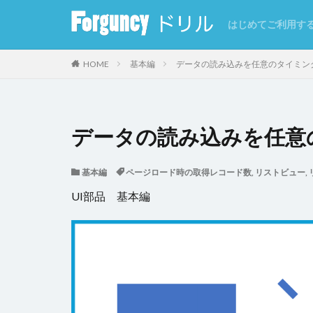
はじめてご利用す
カテゴリー
HOME
基本編
データの読み込みを任意のタイミン
タグ
データの読み込みを任意
CSV
CSVイ
基本編
ページロード時の取得レコード数
,
リストビュー
,
GoogleMap
UI部品 基本編
インラインフレー
クエリー条件
クラウドストレー
コマンドの強制終
サーバーサイド処
セルの自動結合