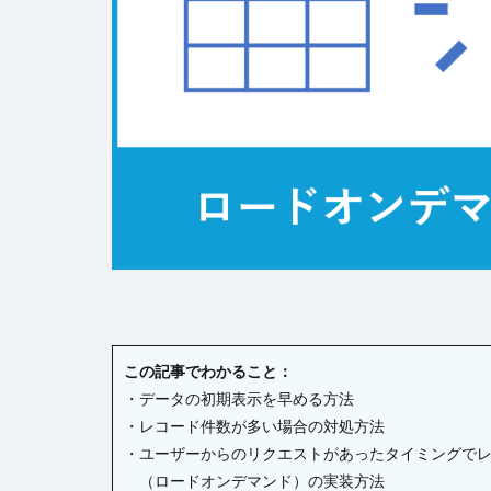
チェックボックス
テーブルデータの
トランザクション
ファイル名の変更
ページナビゲーシ
ヘッダー
ボ
ラジオグループ
リストビュー概要
ロードオンデマン
変数の設定
書式設定
条
この記事でわかること：
詳細リストビュー
・データの初期表示を早める方法
始め方
・レコード件数が多い場合の対処方法
・ユーザーからのリクエストがあったタイミングで
（ロードオンデマンド）の実装方法