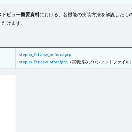
ストビュー概要資料
における、各機能の実装方法を解説したも
ただけます。
stepup_listview_before.fgcp
stepup_listview_after.fgcp
（実装済みプロジェクトファイル