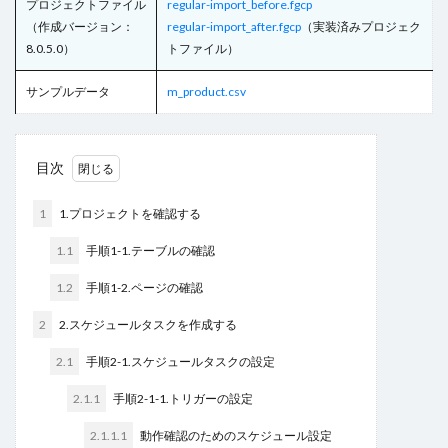
プロジェクトファイル
regular-import_before.fgcp
ヘッダー
ボタン
マスターページ
メール送信
（作成バージョン：
regular-import_after.fgcp
（実装済みプロジェク
8.0.5.0）
トファイル）
メッセージの表示
メニュー
ラジオグループ
ラジオボタン
ラベル
リストビュー
サンプルデータ
m_product.csv
リストビューの操作
リストビュー概要資料
レコードナビゲーション
レポート
目次
レポートのエクスポート
ロードオンデマンド
ログ
並べ替え
予実管理
元号
入力チェック
1
1.プロジェクトを確認する
印刷
和暦
変数の設定
式
数値型セル
1.1
手順1-1.テーブルの確認
数式
数式フィールド
文字種の制限
日付
1.2
手順1-2.ページの確認
日付型セル
書式設定
条件付き書式設定
2
2.スケジュールタスクを作成する
条件分岐
検索
検索ボックス
画像
繰り返し
行の高さ
詳細リストビューとして設定
2.1
手順2-1.スケジュールタスクの設定
詳細リストビューの設定
販売目標管理
関数
2.1.1
手順2-1-1.トリガーの設定
集計フィールド
始め方
2.1.1.1
動作確認のためのスケジュール設定