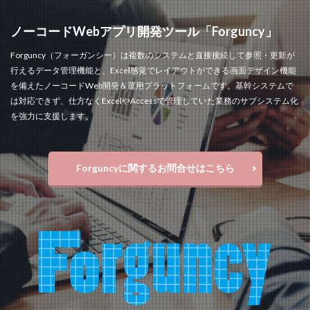
ノーコードWebアプリ開発ツール「Forguncy」
Forguncy（フォーガンシー）は複数のシステムと直接接続して参照・更新が
行えるデータ管理機能と、Excel感覚でレイアウトができる画面デザイン機能
を備えたノーコードWeb開発＆運用プラットフォームです。基幹システムで
は対応できず、仕方なくExcelやAccessで管理していた業務のサブシステム化
を強力に支援します。
Forguncyに関するお問合せはこちら