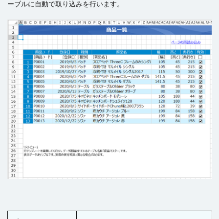
ーブルに自動で取り込みを行います。
コンボボックス
サーバーサイドコマンドの呼び出し
サーバーサイド処理
スクロール
スケジュールタスク
セルの名前定義
セルの書式設定
セルの自動結合
セルの表示/非表示
セルプロパティの設定
チェックボックス
チェックボックスグループ
ツールチップ
データセット
データの入力規則
テーブル
テーブルデータの更新
テーブルの関連付け
テキストファイルからテーブルを作成
テキストボックス
トランザクション
ドリルダウン
ハイパーリンク
パラメーター
ピボットテーブル
ビュー
ファイル名の変更
ファイル操作
フォルダー上のファイル取得
プレースホルダー
ページナビゲーション
ページロード時のコマンド
ページロード時の取得レコード数
ページ遷移