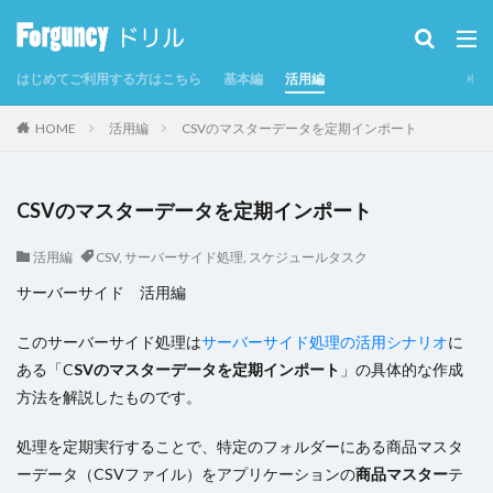
カテゴリー
はじめてご利用する方はこちら
基本編
活用編
タグ
HOME
活用編
CSVのマスターデータを定期インポート
CSV
CSVインポート/エクスポート
Excel
Excelからテーブルを作成
Forguncy Server
CSVのマスターデータを定期インポート
GoogleMap
Odata
PDF
SmoothPrint
UI部品
アイコン
アプリケーションの発行
活用編
CSV
,
サーバーサイド処理
,
スケジュールタスク
インラインフレームタブ
サーバーサイド 活用編
インラインフレームタブにページを表示
カスタムセル
このサーバーサイド処理は
サーバーサイド処理の活用シナリオ
に
クエリー
クエリー条件
クラウドストレージ
ある「C
SVのマスターデータを定期インポート
」の具体的な作成
クラウドストレージファイルの取得
方法を解説したものです。
クラウドストレージファイルへのアップロード
グラフ
処理を定期実行することで、特定のフォルダーにある商品マスタ
グラフのクリックイベント
コマンド
ーデータ（CSVファイル）をアプリケーションの
商品マスター
テ
コマンドの強制終了
コマンドの複製