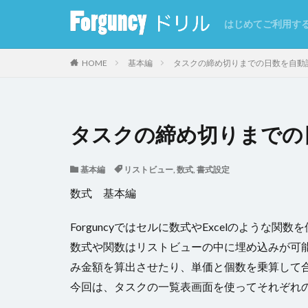
はじめてご利用す
カテゴリー
HOME
基本編
タスクの締め切りまでの日数を自動
タグ
タスクの締め切りまでの
CSV
CSVイ
基本編
リストビュー
,
数式
,
書式設定
GoogleMap
数式 基本編
インラインフレー
クエリー条件
Forguncyではセルに数式やExcelのような
クラウドストレー
数式や関数はリストビューの中に埋め込みが可
コマンドの強制終
み金額を算出させたり、単価と個数を乗算して
サーバーサイド処
今回は、タスクの一覧表画面を使ってそれぞれ
セルの自動結合