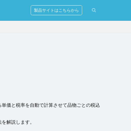
製品サイトはこちらから
erver
ションの発行
リー
マンド
る単価と税率を自動で計算させて品物ごとの税込
出し
式設定
法を解説します。