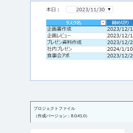
チェックボックス
テーブルデータの
トランザクション
ファイル名の変更
ページナビゲーシ
ヘッダー
ボ
ラジオグループ
リストビュー概要
ロードオンデマン
変数の設定
書式設定
条
詳細リストビュー
プロジェクトファイル
始め方
（作成バージョン：8.0.41.0）