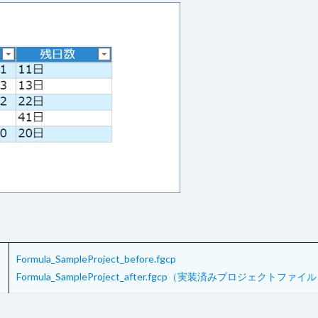
グループ
ツールチップ
データセット
データの入力規則
テー
更新
テーブルの関連付け
テキストファイルからテーブルを作成
テ
ドリルダウン
ハイパーリンク
パラメーター
ピボットテーブ
ファイル操作
フォルダー上のファイル取得
プレースホルダー
ョン
ページロード時のコマンド
ページロード時の取得レコード数
タン
マスターページ
メール送信
メッセージの表示
メニュー
ラジオボタン
ラベル
リストビュー
リストビューの操作
資料
レコードナビゲーション
レポート
レポートのエクスポート
ド
ログ
並べ替え
予実管理
元号
入力チェック
印
式
数値型セル
数式
数式フィールド
文字種の制限
日付
件付き書式設定
条件分岐
検索
検索ボックス
画像
繰り
として設定
詳細リストビューの設定
販売目標管理
関数
集計
Formula_SampleProject_before.fgcp
Formula_SampleProject_after.fgcp（実装済みプロジェクトファイ
検索