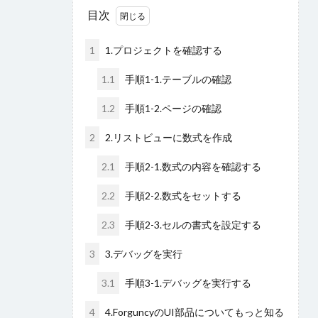
目次
1
1.プロジェクトを確認する
1.1
手順1-1.テーブルの確認
1.2
手順1-2.ページの確認
2
2.リストビューに数式を作成
2.1
手順2-1.数式の内容を確認する
2.2
手順2-2.数式をセットする
2.3
手順2-3.セルの書式を設定する
3
3.デバッグを実行
3.1
手順3-1.デバッグを実行する
4
4.ForguncyのUI部品についてもっと知る