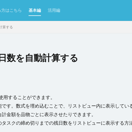
る方はこちら
基本編
活用編
計算する
日数を自動計算する
ンポート/エクスポート
Excel
Excelからテーブルを作成
Forguncy S
Odata
PDF
SmoothPrint
UI部品
アイコン
アプリケー
ムタブ
インラインフレームタブにページを表示
カスタムセル
クエ
クラウドストレージ
クラウドストレージファイルの取得
関数を使用することができます。
ジファイルへのアップロード
グラフ
グラフのクリックイベント
コ
能です。数式を埋め込むことで、リストビュー内に表示してい
了
コマンドの複製
コンボボックス
サーバーサイドコマンドの呼び
合計金額を品物ごとに表示させたりできます。
理
スクロール
スケジュールタスク
セルの名前定義
セルの書
のタスクの締め切りまでの残日数をリストビューに表示する方
セルの表示/非表示
セルプロパティの設定
チェックボックス