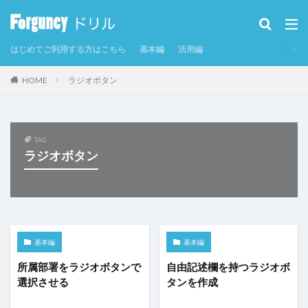
カテゴリー
はじめてご利用する方はこちら
基本編
活用編
タグ
HOME
ラジオボタン
CSV
CSVインポート/エクスポート
Excel
Excelからテーブルを作成
Forguncy Server
GoogleMap
Odata
PDF
SmoothPrint
TAG
ラジオボタン
UI部品
アイコン
アプリケーションの発行
インラインフレームタブ
インラインフレームタブにページを表示
カスタムセル
クエリー
クエリー条件
クラウドストレージ
クラウドストレージファイルの取得
基本編
基本編
クラウドストレージファイルへのアップロード
グラフ
所属部署をラジオボタンで
自由記述欄を持つラジオボ
選択させる
タンを作成
グラフのクリックイベント
コマンド
コマンドの強制終了
コマンドの複製