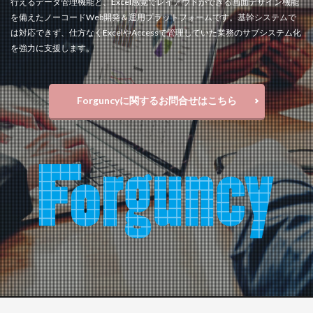
行えるデータ管理機能と、Excel感覚でレイアウトができる画面デザイン機能
検索
を備えたノーコードWeb開発＆運用プラットフォームです。基幹システムで
は対応できず、仕方なくExcelやAccessで管理していた業務のサブシステム化
を強力に支援します。
Forguncyに関するお問合せはこちら