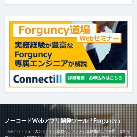
ヘッダー
ボタン
マスターページ
メール送信
メッセージの表示
メニュー
ラジオグループ
ラジオボタン
ラベル
リストビュー
リストビューの操作
リストビュー概要資料
レコードナビゲーション
レポート
レポートのエクスポート
ロードオンデマンド
ログ
並べ替え
予実管理
元号
入力チェック
印刷
和暦
変数の設定
式
数値型セル
数式
数式フィールド
文字種の制限
日付
日付型セル
書式設定
条件付き書式設定
条件分岐
検索
検索ボックス
画像
繰り返し
行の高さ
詳細リストビューとして設定
詳細リストビューの設定
販売目標管理
関数
ノーコードWebアプリ開発ツール「Forguncy」
集計フィールド
始め方
Forguncy（フォーガンシー）は複数のシステムと直接接続して参照・更新が