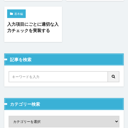
コンボボックス
サーバーサイドコマンドの呼び出し
基本編
サーバーサイド処理
スクロール
入力項目にごとに適切な入
スケジュールタスク
セルの名前定義
力チェックを実装する
セルの書式設定
セルの自動結合
セルの表示/非表示
セルプロパティの設定
チェックボックス
チェックボックスグループ
ツールチップ
データセット
データの入力規則
テーブル
記事を検索
テーブルデータの更新
テーブルの関連付け
テキストファイルからテーブルを作成
テキストボックス
トランザクション
ドリルダウン
ハイパーリンク
パラメーター
ピボットテーブル
ビュー
ファイル名の変更
ファイル操作
カテゴリー検索
フォルダー上のファイル取得
プレースホルダー
ページナビゲーション
ページロード時のコマンド
ページロード時の取得レコード数
ページ遷移